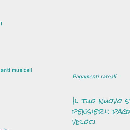
t
Pagamenti rateali
Il tuo nuovo 
pensieri: pag
veloci