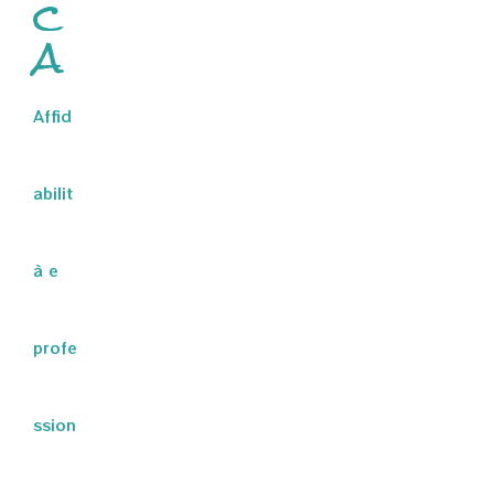
c
a
Affid
abilit
à e
profe
ssion