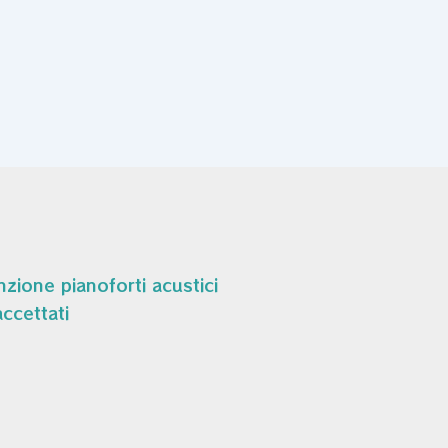
zione pianoforti acustici
ccettati