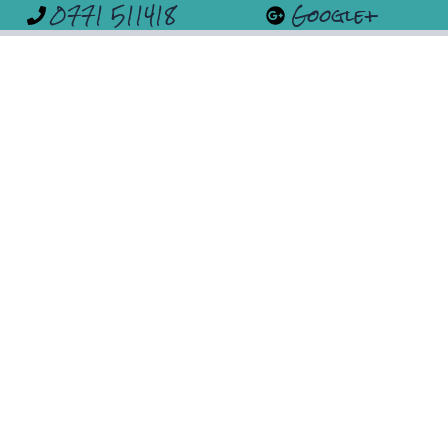
0771 511418
Google+