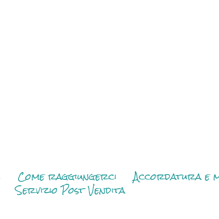
i
Come raggiungerci
Accordatura e m
Servizio Post Vendita