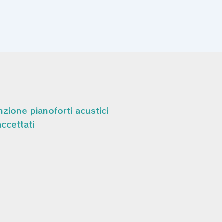
zione pianoforti acustici
ccettati