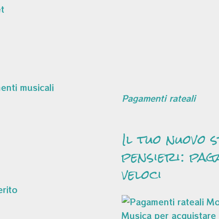
t
Pagamenti rateali
Il tuo nuovo 
pensieri: pag
veloci