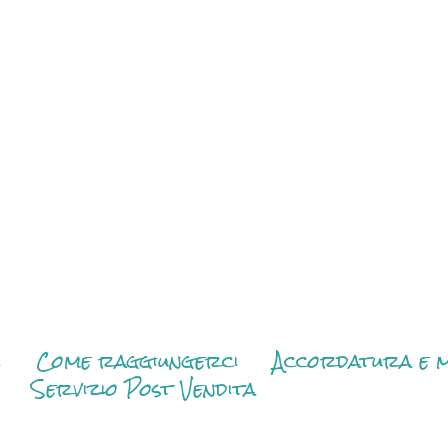
i
Come raggiungerci
Accordatura e m
Servizio Post Vendita