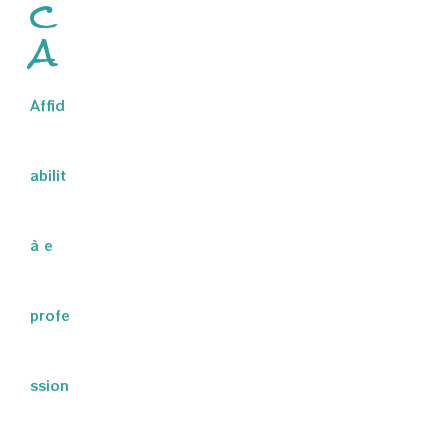
c
a
Affid
abilit
à e
profe
ssion