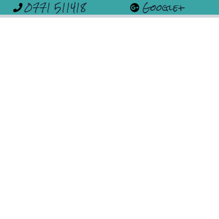
0771 511418
Google+