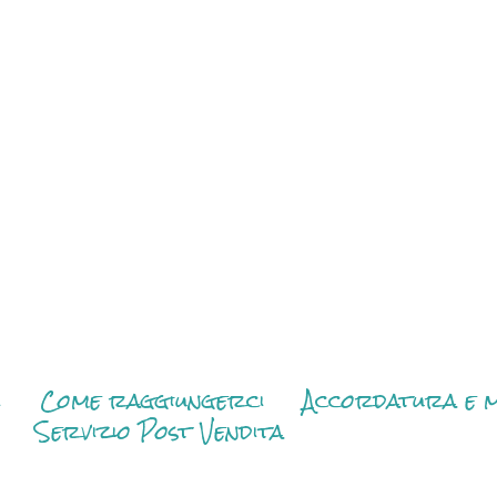
i
Come raggiungerci
Accordatura e m
Servizio Post Vendita