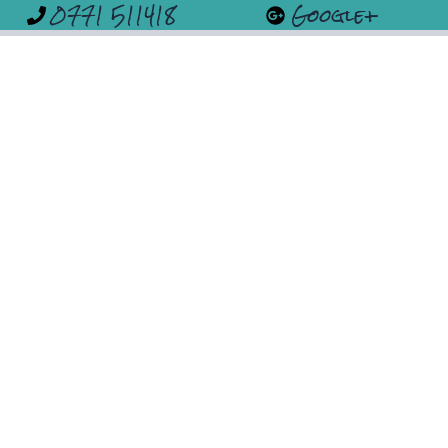
0771 511418
Google+