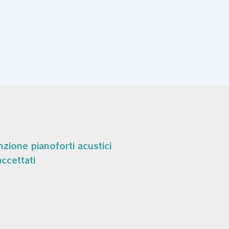
zione pianoforti acustici
ccettati