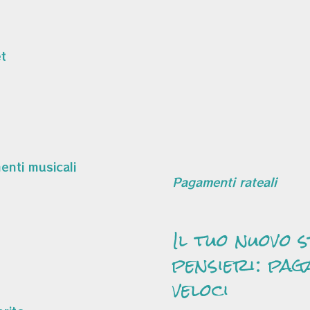
t
Pagamenti rateali
Il tuo nuovo 
pensieri: pag
veloci