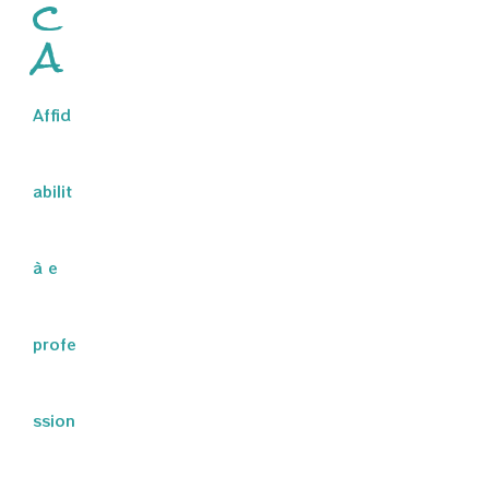
c
a
Affid
abilit
à e
profe
ssion