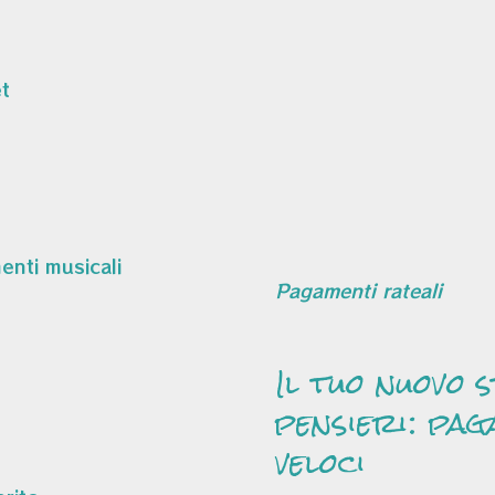
t
Pagamenti rateali
Il tuo nuovo 
pensieri: pag
veloci