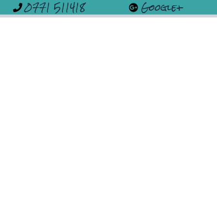
0771 511418
Google+