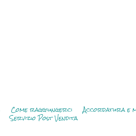
i
Come raggiungerci
Accordatura e m
Servizio Post Vendita