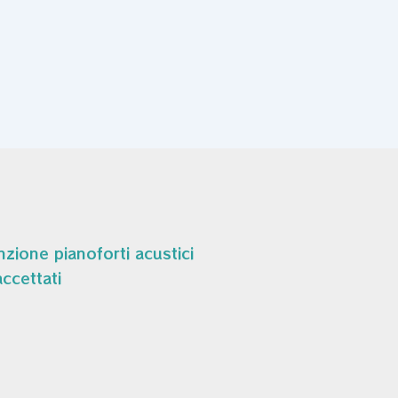
zione pianoforti acustici
ccettati