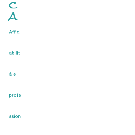
c
a
Affid
abilit
à e
profe
ssion