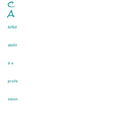
c
a
Affid
abilit
à e
profe
ssion