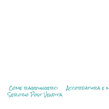
i
Come raggiungerci
Accordatura e m
Servizio Post Vendita