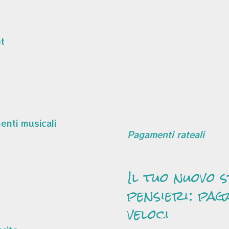
t
Pagamenti rateali
Il tuo nuovo 
pensieri: pag
veloci