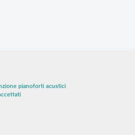
zione pianoforti acustici
ccettati