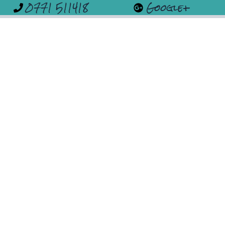
0771 511418
Google+