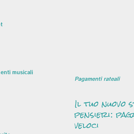
t
Pagamenti rateali
Il tuo nuovo 
pensieri: pag
veloci