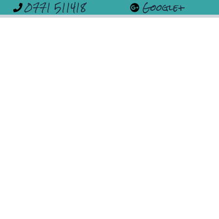
0771 511418
Google+