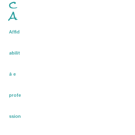
c
a
Affid
abilit
à e
profe
ssion