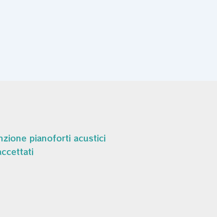
zione pianoforti acustici
ccettati