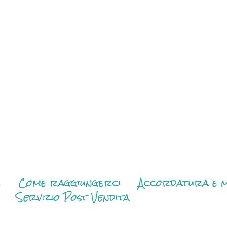
i
Come raggiungerci
Accordatura e m
Servizio Post Vendita