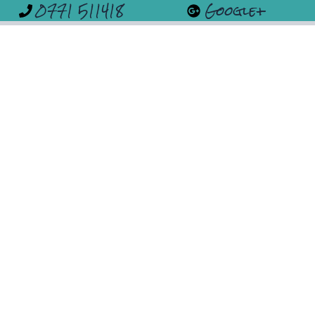
0771 511418
Google+