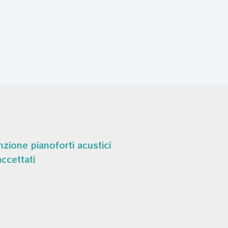
zione pianoforti acustici
ccettati