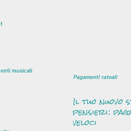
t
Pagamenti rateali
Il tuo nuovo 
pensieri: pag
veloci