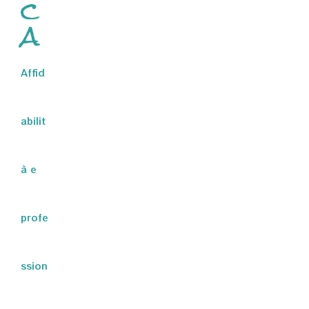
c
a
Affid
abilit
à e
profe
ssion