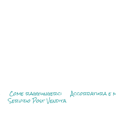
i
Come raggiungerci
Accordatura e m
Servizio Post Vendita