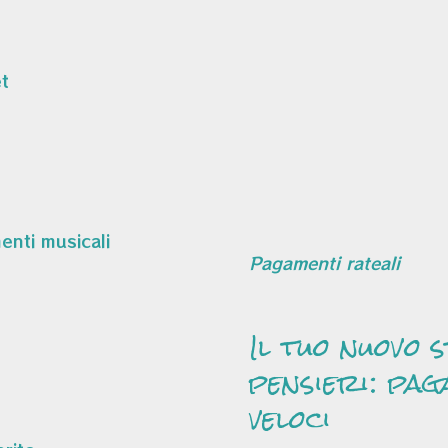
t
Pagamenti rateali
Il tuo nuovo 
pensieri: pag
veloci