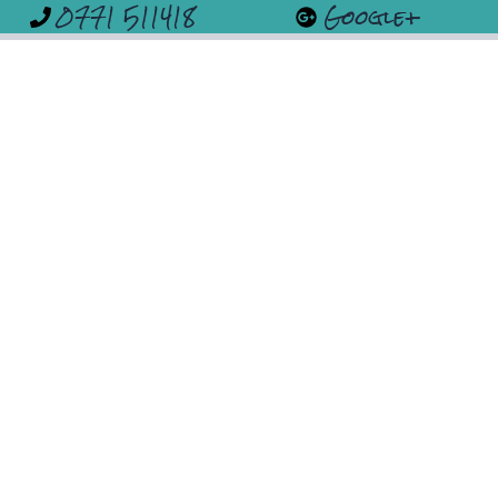
0771 511418
Google+