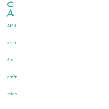
c
a
Affid
abilit
à e
profe
ssion