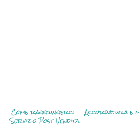
i
Come raggiungerci
Accordatura e m
Servizio Post Vendita