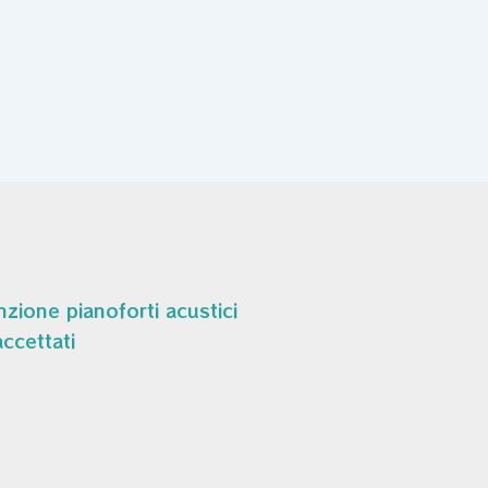
zione pianoforti acustici
ccettati