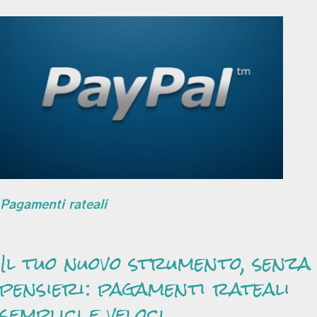
Pagamenti rateali
Il tuo nuovo strumento, senza
pensieri: pagamenti rateali
semplici e veloci