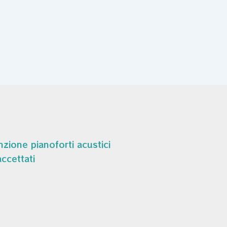
zione pianoforti acustici
ccettati