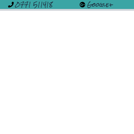
0771 511418
Google+