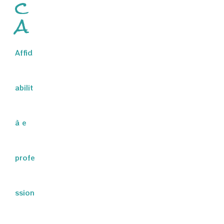
c
a
Affid
abilit
à e
profe
ssion