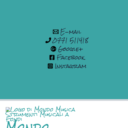
Vai
al
contenuto
E-mail
0771 511418
Google+
Facebook
Instagram
Mondo